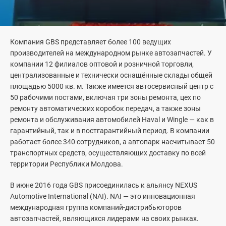
Фамилия
Компания GBS представляет более 100 ведущих
производителей на международном рынке автозапчастей. У
компании 12 филиалов оптовой и розничной торговли,
централизованные и технически оснащённые склады общей
площадью 5000 кв. м. Также имеется автосервисный центр с
Номер телефона
*
50 рабочими постами, включая три зоны ремонта, цех по
Сток
ремонту автоматических коробок передач, а также зоны
ремонта и обслуживания автомобилей Haval и Wingle — как в
гарантийный, так и в постгарантийный период. В компании
Модели
работает более 340 сотрудников, а автопарк насчитывает 50
Адрес электронной почты
транспортных средств, осуществляющих доставку по всей
территории Республики Молдова.
Для клиентов
В июне 2016 года GBS присоединилась к альянсу NEXUS
ТЕСТ-ДРАЙВ
Automotive International (NAI). NAI — это инновационная
Новости
Tiggo 7
Tiggo 8 PRO
Подтвердите адрес
*
международная группа компаний-дистрибьюторов
Техническое обслуживание
автозапчастей, являющихся лидерами на своих рынках.