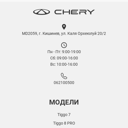
Ваши личные данные будут обработаны
соответствующим контролером, как описано в
Заявлении о конфиденциальности. Для получения
дополнительной информации о ваших правах,
связанных с конфиденциальностью, и нашей
MD2059, г. Кишинев, ул. Каля Орхеюлуй 20/2
контактной информации, см.
здесь
.
Принимая это, вы соглашаетесь на
обработку
Пн - Пт: 9:00-19:00
ваших персональных данных
официальным
Сб: 09:00-16:00
дистрибьютором
SRL«GBS»
.
Вс: 10:00-16:00
Отправить
062100500
МОДЕЛИ
Tiggo 7
Tiggo 8 PRO