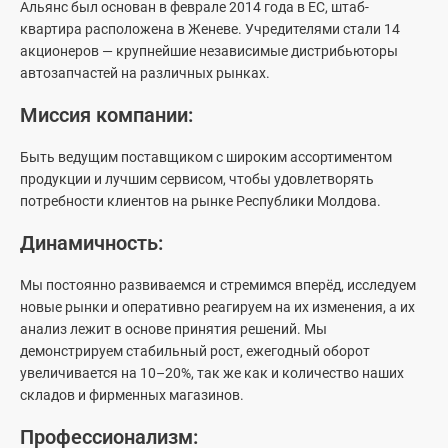
О Chery
Альянс был основан в феврале 2014 года в ЕС, штаб-
квартира расположена в Женеве. Учредителями стали 14
Гарантия
акционеров — крупнейшие независимые дистрибьюторы
Компания GBS
ВЫБЕРИТЕ ИДЕАЛЬНЫЙ CHERY
автозапчастей на различных рынках.
TIGGO 9 CSH
TIGGO 8 CSH
Trade-in
Выберите автомобиль
Миссия компании:
Контакты
Быть ведущим поставщиком с широким ассортиментом
Лизинг
продукции и лучшим сервисом, чтобы удовлетворять
потребности клиентов на рынке Республики Молдова.
RO
RU
ВЫБЕРИТЕ СВОЕГО ДИЛЕРА
EQ7
Tiggo 8 Pro e+
Динамичность:
Укажите дилера
Мы постоянно развиваемся и стремимся вперёд, исследуем
новые рынки и оперативно реагируем на их изменения, а их
анализ лежит в основе принятия решений. Мы
демонстрируем стабильный рост, ежегодный оборот
увеличивается на 10–20%, так же как и количество наших
New Tiggo 8 Pro MAX
Tiggo 2 Pro
СВЯЖИТЕСЬ С НАМИ СЕГОДНЯ
складов и фирменных магазинов.
Форма обращения
Профессионализм: