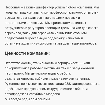
Персонал — важнейший фактор успеха любой компании. Мы
гордимся нашими знаниями, профессионализмом, опытом и
Tiggo 7 Pro MAX
Tiggo 2 Pro MAX
всегда готовы делиться ими с нашими новыми и
ОТПРАВЬТЕ ВАШУ ИНФОРМАЦИЮ
постоянными клиентами. Мы привлекаем активных
сотрудников и регулярно проводим тренинги как для своего
Ваши личные данные будут обработаны
персонала, так и для персонала наших клиентов. Мы
соответствующим контролером, как описано в
предоставляем рекламную поддержку клиентам и
Заявлении о конфиденциальности. Для получения
организуем для них экскурсии на заводы наших партнёров.
дополнительной информации о ваших правах,
Tiggo 9
Tiggo 8 Pro MAX
связанных с конфиденциальностью, и нашей
Ценности компании:
контактной информации, см.
здесь
.
Оставайтесь на связи! (по желанию)
Ответственность, стабильность и порядочность — наш
Я хотел бы получать дополнительную информацию о
приоритет как в работе с местными, так и с зарубежными
ваших продуктах и услугах через:
партнёрами. Мы ценим командную работу,
результативность, амбиции и развиваем эти качества.
E-mail
Tiggo 4
Tiggo 4 HEV
Руководство и менеджмент компании GBS заинтересованы в
надёжном и продуктивном сотрудничестве в области
SMS
автопродаж в Республике Молдова.
Мы всегда рады вам помочь!
Телефон