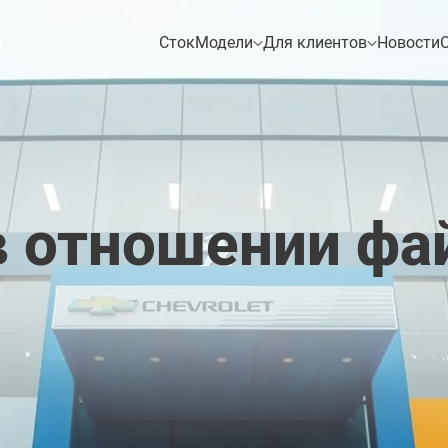
Сток
Модели
Для клиентов
Новости
О
ТЕСТ-ДРАЙВ
Техническое
обслуживание
Гарантия
в отношении фай
Tiggo 7
Tiggo 8
Trade-in
Лизинг
EQ7
Tiggo 8 
ВЫБЕРИТЕ ИДЕАЛЬНЫЙ
ОТПРА