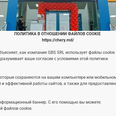
CHERY
ИНФО
Выберите автомобиль
Ваши личн
соответст
Tiggo 7 Pro MAX
Tiggo 2 P
в Заявлен
ПОЛИТИКА В ОТНОШЕНИИ ФАЙЛОВ COOKIE
получения
https://chery.md/
ваших прав
конфиденц
ъясняет, как компания GBS SRL использует файлы cookie 
ВЫБЕРИТЕ СВОЕГО ДИЛЕРА
информаци
одразумевает ваше согласие с условиями этой политики.
Оставайте
Tiggo 4
Tiggo 4
Укажите дилера
Я хотел б
информаци
которые сохраняются на вашем компьютере или мобильном 
через:
 и эффективной работы сайтов, а также для предоставле
E-mail
SMS
Телеф
СВЯЖИТЕСЬ С НАМИ
информационный баннер. С его помощью вы можете:
Ваши личн
СЕГОДНЯ
й файлов cookie.
соответст