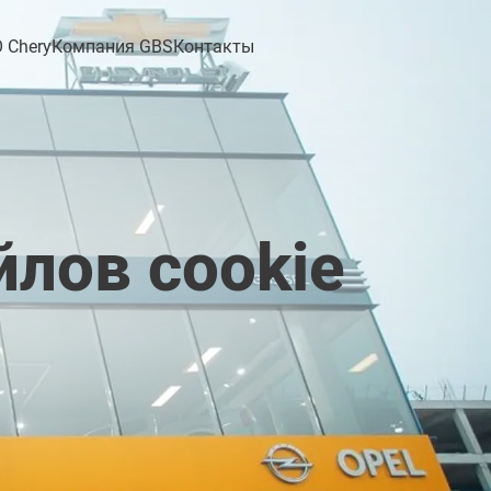
 Chery
Компания GBS
Контакты
лов cookie
TIGGO 9 CSH
TIGGO 8 CSH
 PRO
Pro e+
New Tiggo 8 Pro
Tiggo 2 Pro
MAX
ВЬТЕ ВАШУ