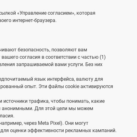
ии о конфиденциальности. Для
 дополнительной информации о
сылкой «Управление согласием», которая
ах, связанных с
воего интернет-браузера.
иальностью, и нашей контактной
и, см.
здесь
.
ным дистрибьютором
SRL«GBS»
.
ечивают безопасность, позволяют вам
вашего согласия в соответствии с частью (1)
вления запрашиваемой вами услуги. Без них
едпочитаемый язык интерфейса, валюту для
ированный опыт. Эти файлы cookie активируются
и источники трафика, чтобы понимать, какие
ся анонимными. Для этой цели мы можем
ласия.
ример, через Meta Pixel). Они могут
е для оценки эффективности рекламных кампаний.