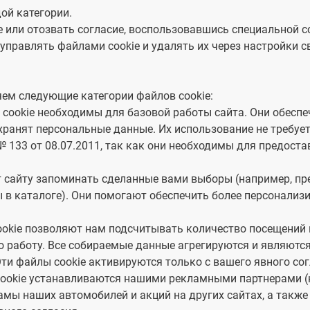
в Заявлен
ой категории.
Форма обращения
получения
 или отозвать согласие, воспользовавшись специальной с
ваших прав
управлять файлами cookie и удалять их через настройки с
конфиденц
информаци
яем следующие категории файлов cookie:
тесь на
обработку ваших персональных данных
официаль
 cookie необходимы для базовой работы сайта. Они обесп
хранят персональные данные. Их использование не требует 
Отправить
 133 от 08.07.2011, так как они необходимы для предоста
 сайту запоминать сделанные вами выборы (например, пр
ы в каталоге). Они помогают обеспечить более персонализ
ookie позволяют нам подсчитывать количество посещений 
го работу. Все собираемые данные агрегируются и являют
 Эти файлы cookie активируются только с вашего явного сог
ookie устанавливаются нашими рекламными партнерами (нап
амы наших автомобилей и акций на других сайтах, а такж