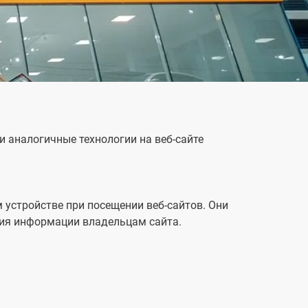
РМАЦИЮ
ые данные будут обработаны
вующим контролером, как описано
ro MAX
Tiggo 9
Tiggo 8 Pro MAX
ии о конфиденциальности. Для
 дополнительной информации о
ах, связанных с
иальностью, и нашей контактной
и аналогичные технологии на веб-сайте
и, см.
здесь
.
сь на связи! (по желанию)
 HEV
ы получать дополнительную
ю о ваших продуктах и услугах
устройстве при посещении веб-сайтов. Они
ния информации владельцам сайта.
он
ые данные будут обработаны
вующим контролером, как описано