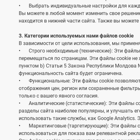
•
Выбрать индивидуальные настройки для кажд
Подтвердите адрес
*
Вы можете в любой момент изменить свое решение
находится в нижней части сайта. Также вы можете 
3. Категории используемых нами файлов cookie
В зависимости от цели использования, мы примен
Принимая это, вы соглашае
•
Строго необходимые (технические): Эти файлы
перемещаться по страницам. Эти файлы cookie не 
пунктом b) Статьи 5 Закона Республики Молдова №
функциональность сайта будет ограничена.
•
Функциональные: Эти файлы cookie позволяют
отображения цен, регион или сохраненные фильтр
только с вашего явного согласия.
•
Аналитические (статистические): Эти файлы c
разделы сайта наиболее популярны, и улучшать е
использовать такие службы, как Google Analytics.
•
Маркетинговые (таргетирующие): Эти файлы c
использоваться для показа вам релевантной рекл