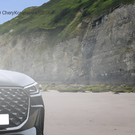
 Chery
Компания GBS
Контакты
TIGGO 9 CSH
TIGGO 8 CSH
 PRO
Pro e+
New Tiggo 8 Pro
Tiggo 2 Pro
MAX