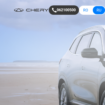
Chery.md
062100500
RO
RU