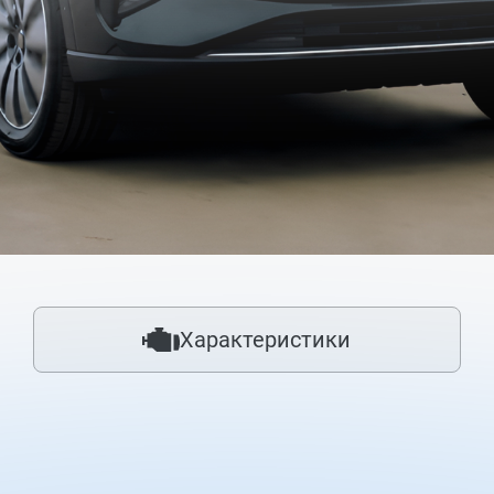
Tiggo 7 Pro MAX
Tiggo 2 P
ВЫБЕРИТЕ ИДЕАЛЬНЫЙ
ОТПРА
CHERY
ИНФО
Выберите автомобиль
Ваши личн
Tiggo 4
Tiggo 4
соответст
в Заявлен
Характеристики
получения
ваших прав
конфиденц
ВЫБЕРИТЕ СВОЕГО ДИЛЕРА
информаци
Оставайте
Укажите дилера
Я хотел б