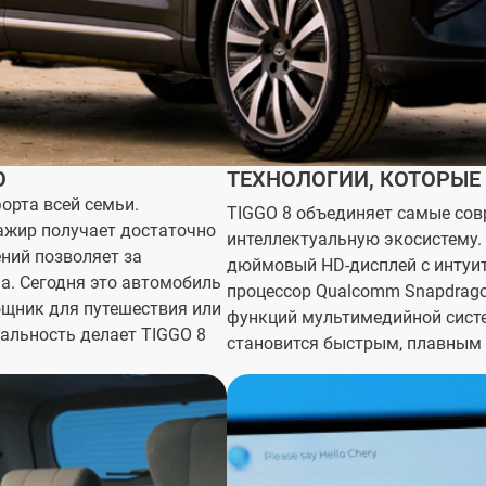
О
ТЕХНОЛОГИИ, КОТОРЫЕ
орта всей семьи.
TIGGO 8 объединяет самые со
ажир получает достаточно
интеллектуальную экосистему.
ний позволяет за
дюймовый HD-дисплей с интуи
а. Сегодня это автомобиль
процессор Qualcomm Snapdrago
ощник для путешествия или
функций мультимедийной сист
сальность делает TIGGO 8
становится быстрым, плавным