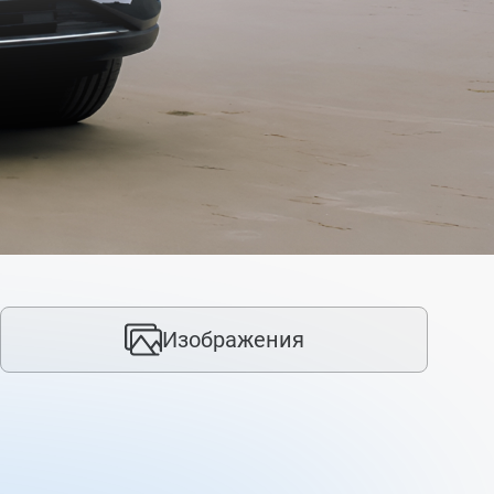
ro MAX
Tiggo 9
Tiggo 8 Pro MAX
ВЬТЕ ВАШУ
РМАЦИЮ
ые данные будут обработаны
 HEV
вующим контролером, как описано
ии о конфиденциальности. Для
Изображения
 дополнительной информации о
ах, связанных с
иальностью, и нашей контактной
и, см.
здесь
.
сь на связи! (по желанию)
ы получать дополнительную