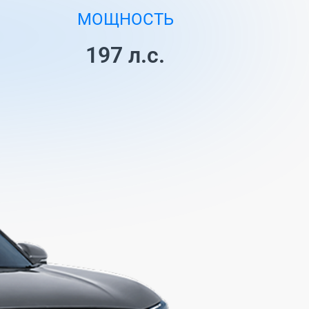
ю о ваших продуктах и услугах
МОЩНОСТЬ
197 л.с.
он
ые данные будут обработаны
вующим контролером, как описано
ии о конфиденциальности. Для
 дополнительной информации о
ах, связанных с
иальностью, и нашей контактной
и, см.
здесь
.
ным дистрибьютором
SRL«GBS»
.