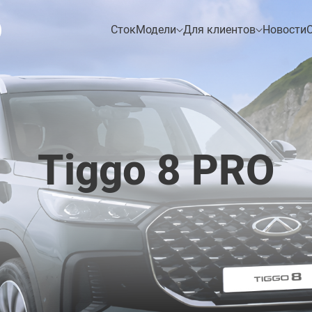
Сток
Модели
Для клиентов
Новости
О
ТЕСТ-ДРАЙВ
Техническое
обслуживание
Гарантия
Tiggo 8 PRO
Tiggo 7
Tiggo 8
Trade-in
Лизинг
EQ7
Tiggo 8 