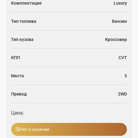
Комплектация
Luxury
Сток
Тип топлива
Бензин
Модели
Подтвердите адрес
*
Тип кузова
Кроссовер
Для клиентов
КПП
CVT
ТЕСТ-ДРАЙВ
ВЫБЕРИТЕ ИДЕАЛЬНЫЙ CHERY
Новости
Tiggo 7
Tiggo 8 PRO
Выберите автомобиль
Места
5
Техническое обслуживание
О Chery
Привод
2WD
Гарантия
Компания GBS
ВЫБЕРИТЕ СВОЕГО ДИЛЕРА
Цена:
TIGGO 9 CSH
TIGGO 8 CSH
Trade-in
Контакты
Укажите дилера
Нет в наличии
Лизинг