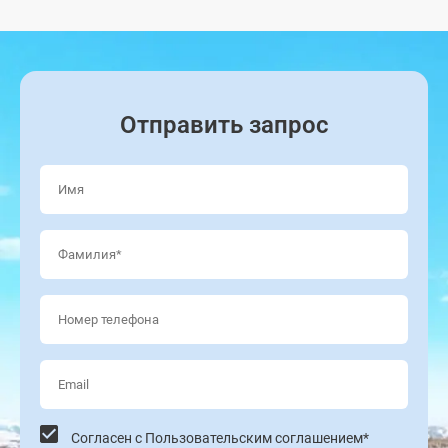
E-mail
Tiggo 9
Tiggo 8 Pro MAX
SMS
Телефон
Отправить запрос
Ваши личные данные будут обработаны
Tiggo 4
Tiggo 4 HEV
соответствующим контролером, как описано в
Заявлении о конфиденциальности. Для получения
дополнительной информации о ваших правах,
связанных с конфиденциальностью, и нашей
контактной информации, см.
здесь
.
Принимая это, вы соглашаетесь на
обработку
ваших персональных данных
официальным
дистрибьютором
SRL«GBS»
.
Отправить
Согласен с Пользовательским соглашением*