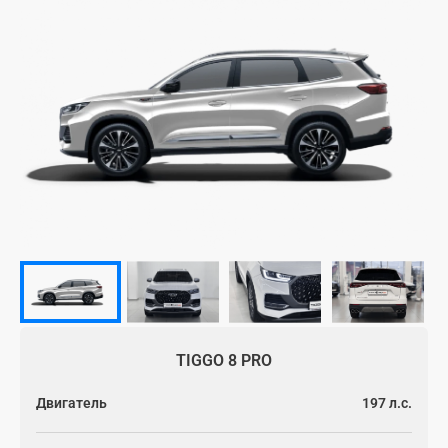
Адрес электронной почты
Сток
Подтвердите адрес
*
Модели
ВЫБЕРИТЕ ИДЕАЛЬНЫЙ CHERY
Для клиентов
Выберите автомобиль
ТЕСТ-ДРАЙВ
Новости
Tiggo 7
Tiggo 8 PRO
TIGGO 8 PRO
Техническое обслуживание
О Chery
Двигатель
197 л.с.
ВЫБЕРИТЕ СВОЕГО ДИЛЕРА
Гарантия
Компания GBS