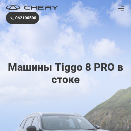
Chery.md
062100500
Машины Tiggo 8 PRO в
стоке