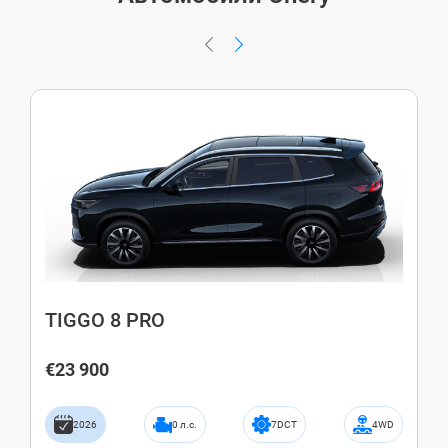
TIGGO 8 PRO
€23 900
2026
0 л.с.
7DCT
4WD